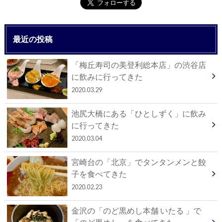
最近の投稿
「梅丘寿司の美登利総本店」の渋谷店
に飲みに行ってきた
2020.03.29
池尻大橋にある「ひとしずく」に飲み
に行ってきた
2020.03.04
宮崎台の「北京」でタンタンメンと餃
子を食べてきた
2020.02.23
金沢の「のど黒めし本舗 いたる 」で