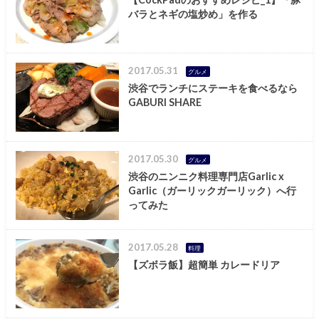
バラとネギの塩炒め」を作る
2017.05.31
グルメ
渋谷でランチにステーキを食べるなら
GABURI SHARE
2017.05.30
グルメ
渋谷のニンニク料理専門店Garlic x
Garlic（ガーリックガーリック）へ行
ってみた
2017.05.28
料理
【ズボラ飯】超簡単 カレードリア