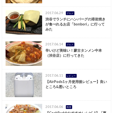
2017.06.29
グルメ
渋谷でランチにハンバーグの溶岩焼き
が食べれるお店「bonbori」に行って
みた
2017.06.14
グルメ
辛いけど美味い！蒙古タンメン中本
（渋谷店）に行ってきた
2017.06.11
レビュー
【AirPods1ヶ月使用後レビュー】良い
ところ&悪いところ
2017.06.06
料理
【CockPadのおすすめレシピ_1】「豚