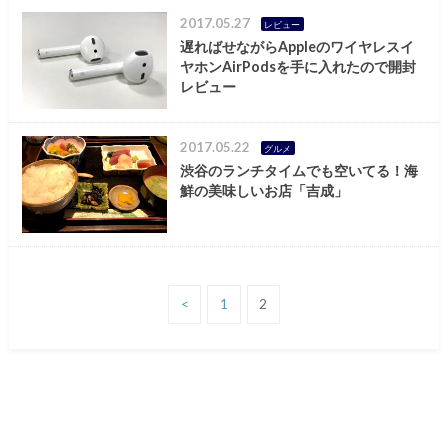
2017.05.27
レビュー
遅ればせながらAppleのワイヤレスイ
ヤホンAirPodsを手に入れたので開封
レビュー
2017.05.22
グルメ
渋谷のランチタイムでも空いてる！海
鮮の美味しいお店「吉成」
<
1
2