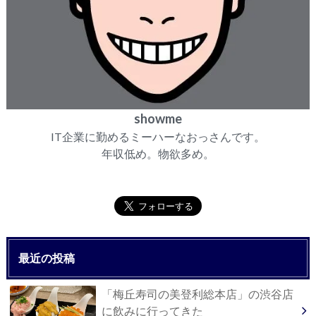
showme
IT企業に勤めるミーハーなおっさんです。
年収低め。物欲多め。
最近の投稿
「梅丘寿司の美登利総本店」の渋谷店
に飲みに行ってきた