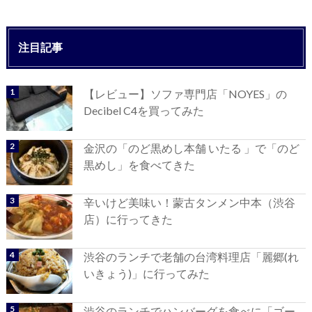
注目記事
【レビュー】ソファ専門店「NOYES」の
Decibel C4を買ってみた
金沢の「のど黒めし本舗 いたる 」で「のど
黒めし」を食べてきた
辛いけど美味い！蒙古タンメン中本（渋谷
店）に行ってきた
渋谷のランチで老舗の台湾料理店「麗郷(れ
いきょう)」に行ってみた
渋谷のランチでハンバーグを食べに「ゴー