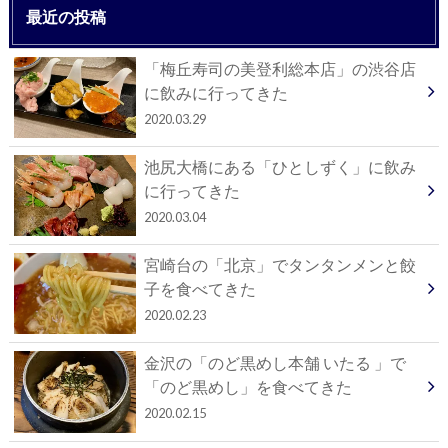
最近の投稿
「梅丘寿司の美登利総本店」の渋谷店
に飲みに行ってきた
2020.03.29
池尻大橋にある「ひとしずく」に飲み
に行ってきた
2020.03.04
宮崎台の「北京」でタンタンメンと餃
子を食べてきた
2020.02.23
金沢の「のど黒めし本舗 いたる 」で
「のど黒めし」を食べてきた
2020.02.15