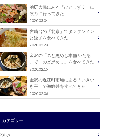
池尻大橋にある「ひとしずく」に
飲みに行ってきた
2020.03.04
宮崎台の「北京」でタンタンメン
と餃子を食べてきた
2020.02.23
金沢の「のど黒めし本舗 いたる
」で「のど黒めし」を食べてきた
2020.02.15
金沢の近江町市場にある「いきい
き亭」で海鮮丼を食べてきた
2020.02.06
カテゴリー
グルメ