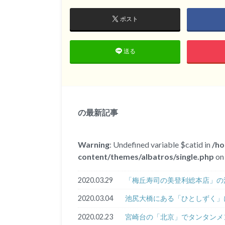
ポスト
送る
の最新記事
Warning
: Undefined variable $catid in
/h
content/themes/albatros/single.php
on 
2020.03.29
「梅丘寿司の美登利総本店」の
2020.03.04
池尻大橋にある「ひとしずく」
2020.02.23
宮崎台の「北京」でタンタンメ