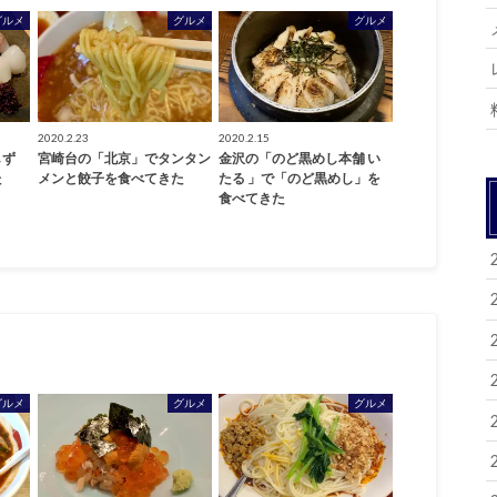
グルメ
グルメ
グルメ
2020.2.23
2020.2.15
しず
宮崎台の「北京」でタンタン
金沢の「のど黒めし本舗 い
た
メンと餃子を食べてきた
たる 」で「のど黒めし」を
食べてきた
グルメ
グルメ
グルメ