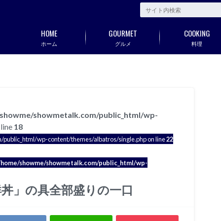
HOME
GOURMET
COOKING
ホーム
グルメ
料理
showme/showmetalk.com/public_html/wp-
line
18
blic_html/wp-content/themes/albatros/single.php on line
22
/home/showme/showmetalk.com/public_html/wp-
鮮丼」の具全部盛りの一口