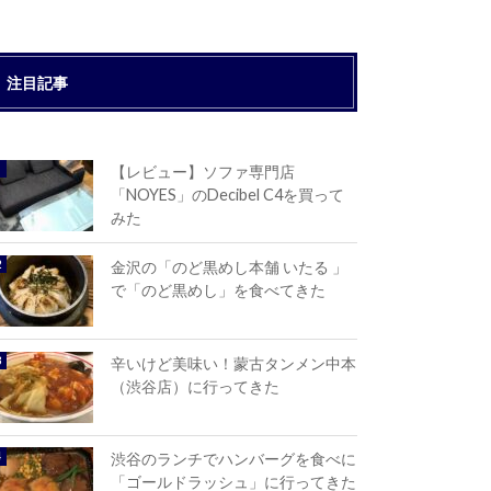
注目記事
【レビュー】ソファ専門店
「NOYES」のDecibel C4を買って
みた
金沢の「のど黒めし本舗 いたる 」
で「のど黒めし」を食べてきた
辛いけど美味い！蒙古タンメン中本
（渋谷店）に行ってきた
渋谷のランチでハンバーグを食べに
「ゴールドラッシュ」に行ってきた