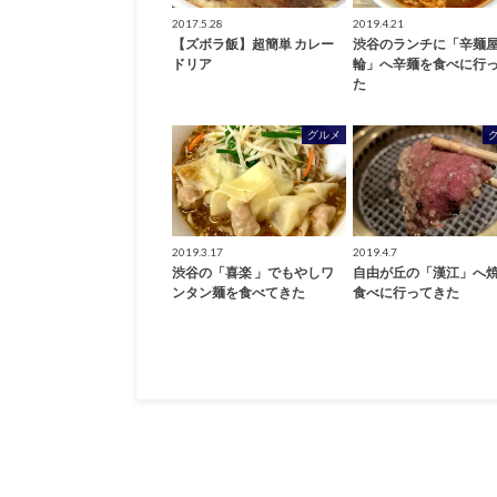
2017.5.28
2019.4.21
【ズボラ飯】超簡単 カレー
渋谷のランチに「辛麺
ドリア
輪」へ辛麺を食べに行
た
グルメ
2019.3.17
2019.4.7
渋谷の「喜楽 」でもやしワ
自由が丘の「漢江」へ
ンタン麺を食べてきた
食べに行ってきた