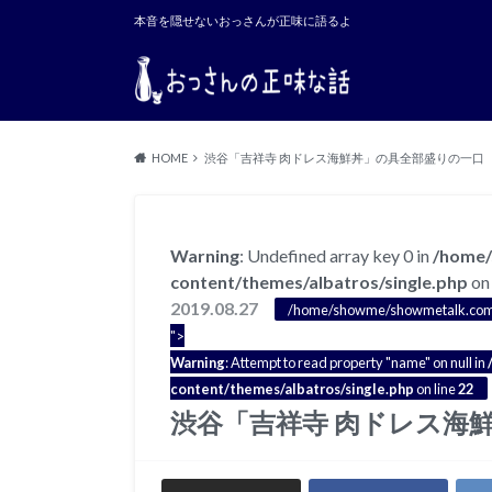
本音を隠せないおっさんが正味に語るよ
HOME
渋谷「吉祥寺 肉ドレス海鮮丼」の具全部盛りの一口
Warning
: Undefined array key 0 in
/home/
content/themes/albatros/single.php
on 
2019.08.27
/home/showme/showmetalk.com/pu
">
Warning
: Attempt to read property "name" on null in
content/themes/albatros/single.php
on line
22
渋谷「吉祥寺 肉ドレス海