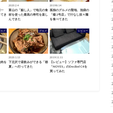
2020.2.4
2019.8.14
屋一
富山の「鮨し人」で地元の食
孤独のグルメの聖地、池袋の
ってき
材を使った最高の寿司を楽し
「楊 2号店」で汁なし担々麺
んできた
を食べてきた
グルメ
グルメ
レビュー
2020.1.13
2019.11.11
焼肉を
下北沢で昼飲みができる「都
【レビュー】ソファ専門店
夏」へ行ってきた
「NOYES」のDecibel C4を
買ってみた