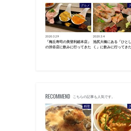
グルメ
2020.3.29
2020.3.4
「梅丘寿司の美登利総本店」
池尻大橋にある「ひと
の渋谷店に飲みに行ってきた
く」に飲みに行ってき
RECOMMEND
こちらの記事も人気です。
料理