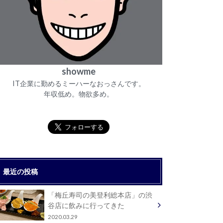
showme
IT企業に勤めるミーハーなおっさんです。
年収低め。物欲多め。
最近の投稿
「梅丘寿司の美登利総本店」の渋
谷店に飲みに行ってきた
2020.03.29