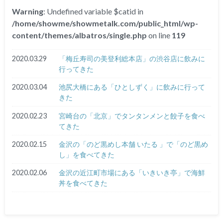
Warning
: Undefined variable $catid in
/home/showme/showmetalk.com/public_html/wp-
content/themes/albatros/single.php
on line
119
2020.03.29
「梅丘寿司の美登利総本店」の渋谷店に飲みに
行ってきた
2020.03.04
池尻大橋にある「ひとしずく」に飲みに行って
きた
2020.02.23
宮崎台の「北京」でタンタンメンと餃子を食べ
てきた
2020.02.15
金沢の「のど黒めし本舗 いたる 」で「のど黒め
し」を食べてきた
2020.02.06
金沢の近江町市場にある「いきいき亭」で海鮮
丼を食べてきた