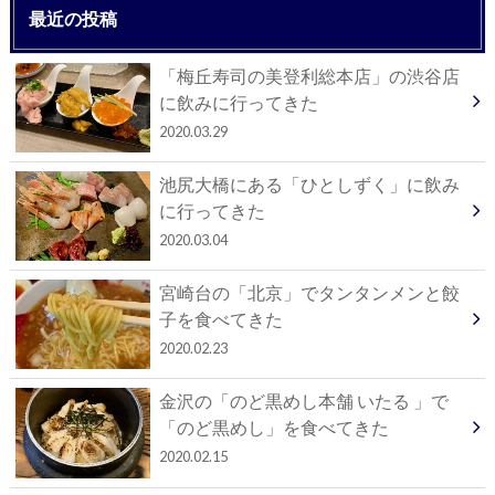
最近の投稿
「梅丘寿司の美登利総本店」の渋谷店
に飲みに行ってきた
2020.03.29
池尻大橋にある「ひとしずく」に飲み
に行ってきた
2020.03.04
宮崎台の「北京」でタンタンメンと餃
子を食べてきた
2020.02.23
金沢の「のど黒めし本舗 いたる 」で
「のど黒めし」を食べてきた
2020.02.15