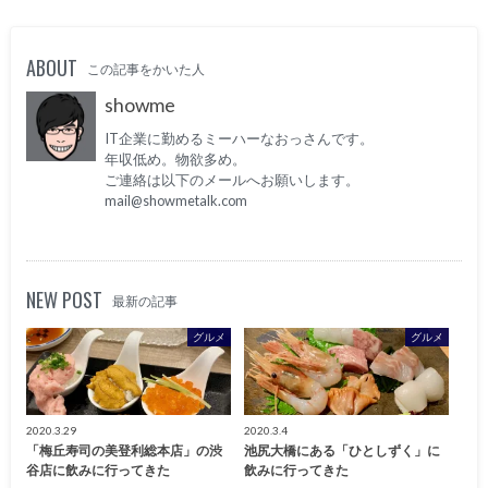
ABOUT
この記事をかいた人
showme
IT企業に勤めるミーハーなおっさんです。
年収低め。物欲多め。
ご連絡は以下のメールへお願いします。
mail@showmetalk.com
NEW POST
最新の記事
グルメ
グルメ
2020.3.29
2020.3.4
「梅丘寿司の美登利総本店」の渋
池尻大橋にある「ひとしずく」に
谷店に飲みに行ってきた
飲みに行ってきた