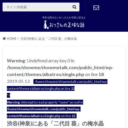
本音を隠せないおっさんが正味に語るよ
ご連絡はこ
ちら
HOME
渋谷(神泉)にある「二代目 葵」の梅水晶
Warning
: Undefined array key 0 in
/home/showme/showmetalk.com/public_html/wp-
content/themes/albatros/single.php
on line
18
2019.05.12
/home/showme/showmetalk.com/public_html/wp-
content/themes/albatros/single.php on line
22
">
Warning
: Attempt to read property "name" on null in
/home/showme/showmetalk.com/public_html/wp-
content/themes/albatros/single.php
on line
22
渋谷(神泉)にある「二代目 葵」の梅水晶