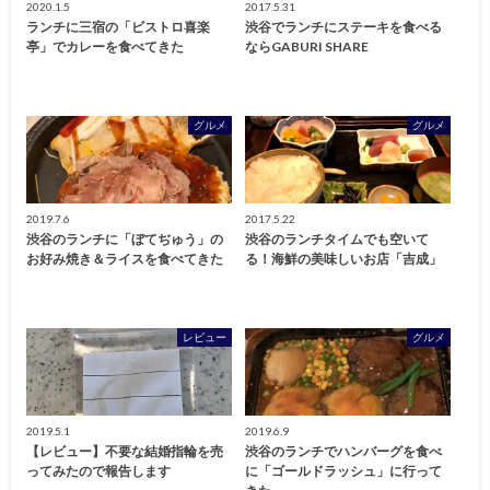
2020.1.5
2017.5.31
ランチに三宿の「ビストロ喜楽
渋谷でランチにステーキを食べる
亭」でカレーを食べてきた
ならGABURI SHARE
グルメ
グルメ
2019.7.6
2017.5.22
渋谷のランチに「ぼてぢゅう」の
渋谷のランチタイムでも空いて
お好み焼き＆ライスを食べてきた
る！海鮮の美味しいお店「吉成」
レビュー
グルメ
2019.5.1
2019.6.9
【レビュー】不要な結婚指輪を売
渋谷のランチでハンバーグを食べ
ってみたので報告します
に「ゴールドラッシュ」に行って