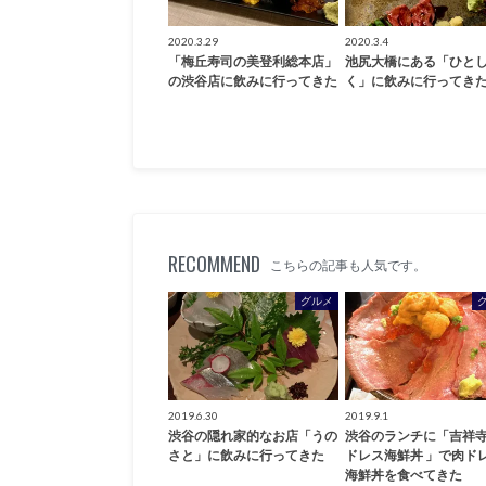
2020.3.29
2020.3.4
「梅丘寿司の美登利総本店」
池尻大橋にある「ひと
の渋谷店に飲みに行ってきた
く」に飲みに行ってき
RECOMMEND
こちらの記事も人気です。
グルメ
2019.6.30
2019.9.1
渋谷の隠れ家的なお店「うの
渋谷のランチに「吉祥寺
さと」に飲みに行ってきた
ドレス海鮮丼 」で肉ド
海鮮丼を食べてきた