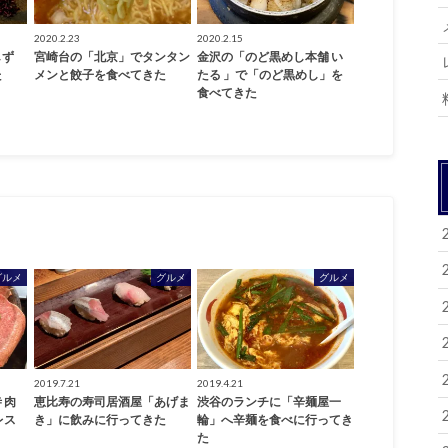
2020.2.23
2020.2.15
しず
宮崎台の「北京」でタンタン
金沢の「のど黒めし本舗 い
た
メンと餃子を食べてきた
たる 」で「のど黒めし」を
食べてきた
グルメ
グルメ
グルメ
2019.7.21
2019.4.21
 肉
恵比寿の寿司居酒屋「あげま
渋谷のランチに「辛麺屋一
レス
き」に飲みに行ってきた
輪」へ辛麺を食べに行ってき
た