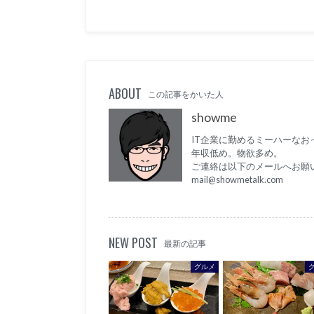
ABOUT
この記事をかいた人
showme
IT企業に勤めるミーハーなお
年収低め。物欲多め。
ご連絡は以下のメールへお願
mail@showmetalk.com
NEW POST
最新の記事
グルメ