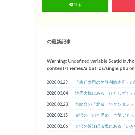
送る
の最新記事
Warning
: Undefined variable $catid in
/h
content/themes/albatros/single.php
on 
2020.03.29
「梅丘寿司の美登利総本店」の
2020.03.04
池尻大橋にある「ひとしずく」
2020.02.23
宮崎台の「北京」でタンタンメ
2020.02.15
金沢の「のど黒めし本舗 いたる
2020.02.06
金沢の近江町市場にある「いき