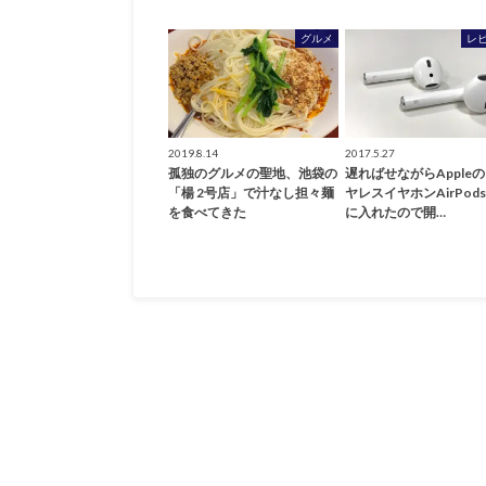
グルメ
レ
2019.8.14
2017.5.27
孤独のグルメの聖地、池袋の
遅ればせながらApple
「楊 2号店」で汁なし担々麺
ヤレスイヤホンAirPod
を食べてきた
に入れたので開…