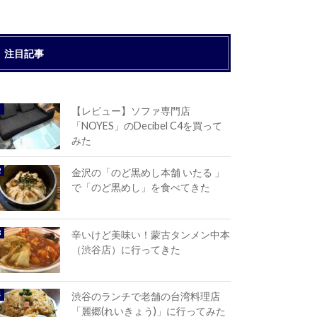
注目記事
【レビュー】ソファ専門店
「NOYES」のDecibel C4を買って
みた
金沢の「のど黒めし本舗 いたる 」
で「のど黒めし」を食べてきた
辛いけど美味い！蒙古タンメン中本
（渋谷店）に行ってきた
渋谷のランチで老舗の台湾料理店
「麗郷(れいきょう)」に行ってみた