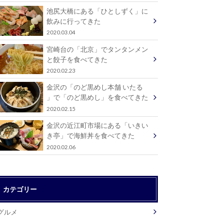
池尻大橋にある「ひとしずく」に
飲みに行ってきた
2020.03.04
宮崎台の「北京」でタンタンメン
と餃子を食べてきた
2020.02.23
金沢の「のど黒めし本舗 いたる
」で「のど黒めし」を食べてきた
2020.02.15
金沢の近江町市場にある「いきい
き亭」で海鮮丼を食べてきた
2020.02.06
カテゴリー
グルメ