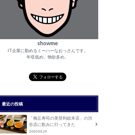
showme
IT企業に勤めるミーハーなおっさんです。
年収低め。物欲多め。
最近の投稿
「梅丘寿司の美登利総本店」の渋
谷店に飲みに行ってきた
2020.03.29