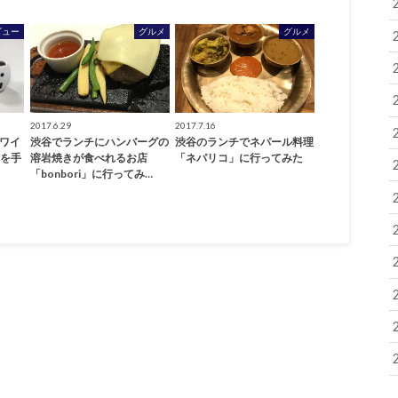
ビュー
グルメ
グルメ
2017.6.29
2017.7.16
のワイ
渋谷でランチにハンバーグの
渋谷のランチでネパール料理
sを手
溶岩焼きが食べれるお店
「ネパリコ」に行ってみた
「bonbori」に行ってみ…