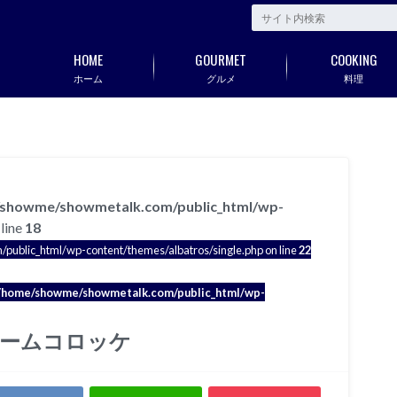
HOME
GOURMET
COOKING
ホーム
グルメ
料理
showme/showmetalk.com/public_html/wp-
line
18
blic_html/wp-content/themes/albatros/single.php on line
22
/home/showme/showmetalk.com/public_html/wp-
リームコロッケ