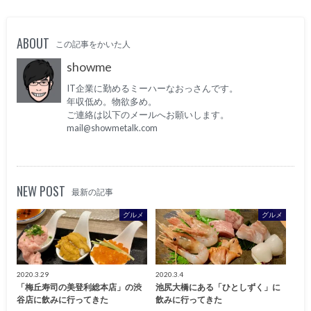
ABOUT
この記事をかいた人
showme
IT企業に勤めるミーハーなおっさんです。
年収低め。物欲多め。
ご連絡は以下のメールへお願いします。
mail@showmetalk.com
NEW POST
最新の記事
グルメ
グルメ
2020.3.29
2020.3.4
「梅丘寿司の美登利総本店」の渋
池尻大橋にある「ひとしずく」に
谷店に飲みに行ってきた
飲みに行ってきた