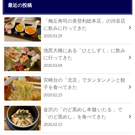
最近の投稿
「梅丘寿司の美登利総本店」の渋谷店
に飲みに行ってきた
2020.03.29
池尻大橋にある「ひとしずく」に飲み
に行ってきた
2020.03.04
宮崎台の「北京」でタンタンメンと餃
子を食べてきた
2020.02.23
金沢の「のど黒めし本舗 いたる 」で
「のど黒めし」を食べてきた
2020.02.15