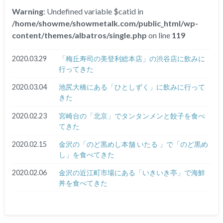
Warning
: Undefined variable $catid in
/home/showme/showmetalk.com/public_html/wp-
content/themes/albatros/single.php
on line
119
2020.03.29
「梅丘寿司の美登利総本店」の渋谷店に飲みに
行ってきた
2020.03.04
池尻大橋にある「ひとしずく」に飲みに行って
きた
2020.02.23
宮崎台の「北京」でタンタンメンと餃子を食べ
てきた
2020.02.15
金沢の「のど黒めし本舗 いたる 」で「のど黒め
し」を食べてきた
2020.02.06
金沢の近江町市場にある「いきいき亭」で海鮮
丼を食べてきた