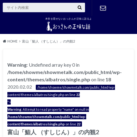
本音を隠せないおっさんが正味に語るよ
ご連絡はこ
ちら
HOME
富山「鮨人 （すしじん）」の内観2
Warning
: Undefined array key 0 in
/home/showme/showmetalk.com/public_html/wp-
content/themes/albatros/single.php
on line
18
2020.02.02
/home/showme/showmetalk.com/public_html/wp-
content/themes/albatros/single.php on line
22
">
Warning
: Attempt to read property "name" on null in
/home/showme/showmetalk.com/public_html/wp-
content/themes/albatros/single.php
on line
22
富山「鮨人 （すしじん）」の内観2