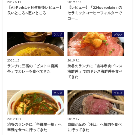
2017.6.11
2019.7.14
【AirPods1ヶ月使用後レビュー】
【レビュー】「224porcelain」の
良いところ&悪いところ
セラミックコーヒーフィルターで
コー…
グルメ
グルメ
2020.1.5
2019.9.1
ランチに三宿の「ビストロ喜楽
渋谷のランチに「吉祥寺 肉ドレス
亭」でカレーを食べてきた
海鮮丼 」で肉ドレス海鮮丼を食べ
てきた
グルメ
グルメ
2019.4.21
2019.4.7
渋谷のランチに「辛麺屋一輪」へ
自由が丘の「漢江」へ焼肉を食べ
辛麺を食べに行ってきた
に行ってきた