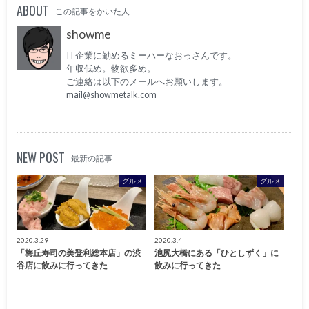
ABOUT
この記事をかいた人
showme
IT企業に勤めるミーハーなおっさんです。
年収低め。物欲多め。
ご連絡は以下のメールへお願いします。
mail@showmetalk.com
NEW POST
最新の記事
グルメ
グルメ
2020.3.29
2020.3.4
「梅丘寿司の美登利総本店」の渋
池尻大橋にある「ひとしずく」に
谷店に飲みに行ってきた
飲みに行ってきた