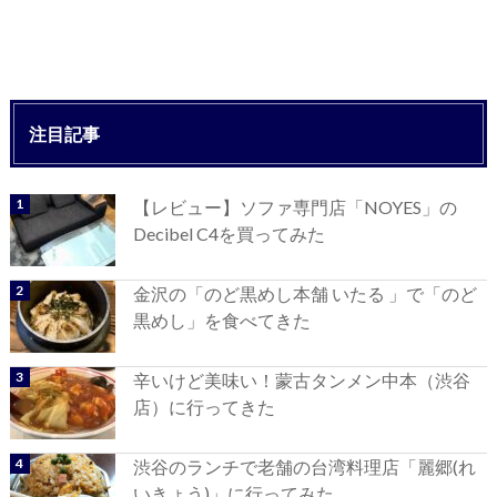
注目記事
【レビュー】ソファ専門店「NOYES」の
Decibel C4を買ってみた
金沢の「のど黒めし本舗 いたる 」で「のど
黒めし」を食べてきた
辛いけど美味い！蒙古タンメン中本（渋谷
店）に行ってきた
渋谷のランチで老舗の台湾料理店「麗郷(れ
いきょう)」に行ってみた