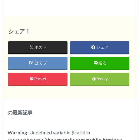
シェア！
ポスト
シェア
はてブ
送る
Pocket
feedly
の最新記事
Warning
: Undefined variable $catid in
/home/showme/showmetalk.com/public_html/wp-