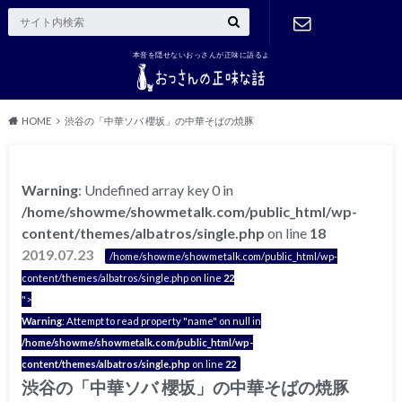
本音を隠せないおっさんが正味に語るよ
ご連絡はこ
ちら
HOME
渋谷の「中華ソバ 櫻坂」の中華そばの焼豚
Warning
: Undefined array key 0 in
/home/showme/showmetalk.com/public_html/wp-
content/themes/albatros/single.php
on line
18
2019.07.23
/home/showme/showmetalk.com/public_html/wp-
content/themes/albatros/single.php on line
22
">
Warning
: Attempt to read property "name" on null in
/home/showme/showmetalk.com/public_html/wp-
content/themes/albatros/single.php
on line
22
渋谷の「中華ソバ 櫻坂」の中華そばの焼豚