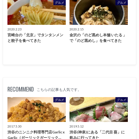
グルメ
グルメ
2020.2.23
2020.2.15
宮崎台の「北京」でタンタンメン
金沢の「のど黒めし本舗 いたる 」
と餃子を食べてきた
で「のど黒めし」を食べてきた
RECOMMEND
こちらの記事も人気です。
グルメ
グルメ
2017.5.30
2019.5.12
渋谷のニンニク料理専門店Garlic x
渋谷(神泉)にある「二代目 葵」に
Garlic（ガーリックガーリック…
飲みに行ってきた