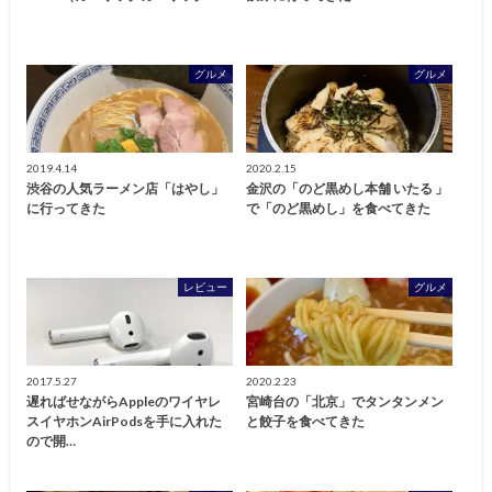
グルメ
グルメ
2019.4.14
2020.2.15
渋谷の人気ラーメン店「はやし」
金沢の「のど黒めし本舗 いたる 」
に行ってきた
で「のど黒めし」を食べてきた
レビュー
グルメ
2017.5.27
2020.2.23
遅ればせながらAppleのワイヤレ
宮崎台の「北京」でタンタンメン
スイヤホンAirPodsを手に入れた
と餃子を食べてきた
ので開…