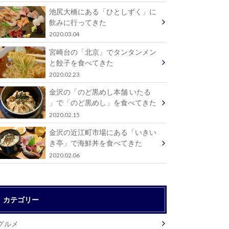
池尻大橋にある「ひとしずく」に
飲みに行ってきた
2020.03.04
宮崎台の「北京」でタンタンメン
と餃子を食べてきた
2020.02.23
金沢の「のど黒めし本舗 いたる
」で「のど黒めし」を食べてきた
2020.02.15
金沢の近江町市場にある「いきい
き亭」で海鮮丼を食べてきた
2020.02.06
カテゴリー
グルメ