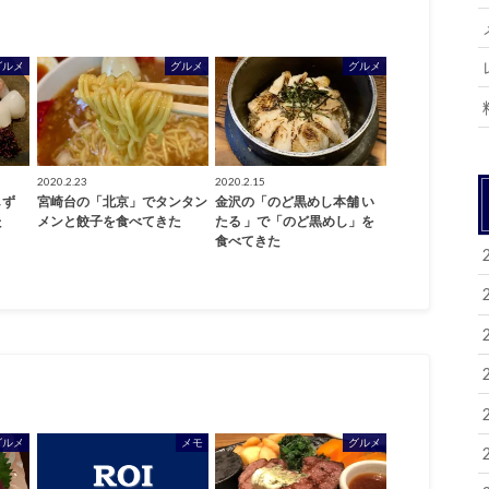
グルメ
グルメ
グルメ
2020.2.23
2020.2.15
しず
宮崎台の「北京」でタンタン
金沢の「のど黒めし本舗 い
た
メンと餃子を食べてきた
たる 」で「のど黒めし」を
食べてきた
グルメ
メモ
グルメ