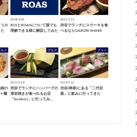
2018.9.30
2017.5.31
「うの
ROIとROASについて誰でも
渋谷でランチにステーキを食
きた
理解できる様に解説してみた
べるならGABURI SHARE
グルメ
グルメ
グルメ
2017.6.29
2019.5.12
池袋の
渋谷でランチにハンバーグの
渋谷(神泉)にある「二代目
担々麺
溶岩焼きが食べれるお店
葵」に飲みに行ってきた
「bonbori」に行ってみ…