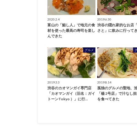
2020.2.4
2019.6.30
富山の「鮨し人」で地元の食
渋谷の隠れ家的なお店
材を使った最高の寿司を楽し
さと」に飲みに行って
んできた
グルメ
2019.3.3
2019.8.14
渋谷のカオマンガイ専門店
孤独のグルメの聖地、
「カオマンガイ（旧名：ガイ
「楊 2号店」で汁なし
トーンTokyo ）」に行…
を食べてきた