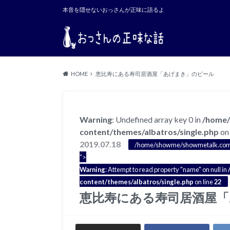
本音を隠せないおっさんが正味に語るよ
HOME
恵比寿にある寿司居酒屋「あげまき」のビール
Warning
: Undefined array key 0 in
/home/
content/themes/albatros/single.php
on 
2019.07.18
/home/showme/showmetalk.com/pu
">
Warning
: Attempt to read property "name" on null in
content/themes/albatros/single.php
on line
22
恵比寿にある寿司居酒屋