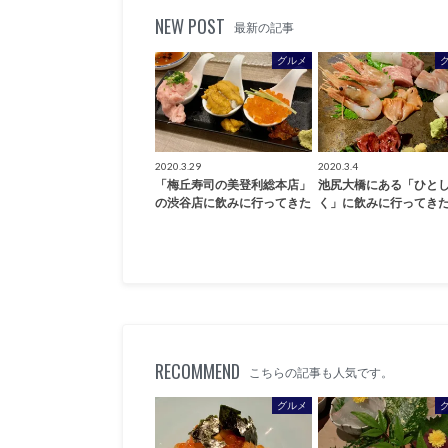
NEW POST
最新の記事
グルメ
2020.3.29
2020.3.4
「梅丘寿司の美登利総本店」
池尻大橋にある「ひと
の渋谷店に飲みに行ってきた
く」に飲みに行ってき
RECOMMEND
こちらの記事も人気です。
グルメ