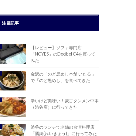
注目記事
【レビュー】ソファ専門店
「NOYES」のDecibel C4を買って
みた
金沢の「のど黒めし本舗 いたる 」
で「のど黒めし」を食べてきた
辛いけど美味い！蒙古タンメン中本
（渋谷店）に行ってきた
渋谷のランチで老舗の台湾料理店
「麗郷(れいきょう)」に行ってみた