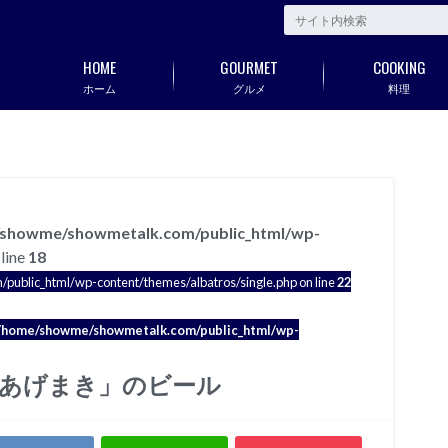
HOME
GOURMET
COOKING
ホーム
グルメ
料理
showme/showmetalk.com/public_html/wp-
line
18
blic_html/wp-content/themes/albatros/single.php on line
22
/home/showme/showmetalk.com/public_html/wp-
「あげまき」のビール