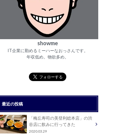
showme
IT企業に勤めるミーハーなおっさんです。
年収低め。物欲多め。
最近の投稿
「梅丘寿司の美登利総本店」の渋
谷店に飲みに行ってきた
2020.03.29