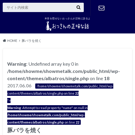
本音を隠せないおっさんが正味に語るよ
ご連絡はこ
ちら
HOME
豚バラを焼く
Warning
: Undefined array key 0 in
/home/showme/showmetalk.com/public_html/wp-
content/themes/albatros/single.php
on line
18
2017.06.06
/home/showme/showmetalk.com/public_html/wp-
content/themes/albatros/single.php on line
22
">
Warning
: Attempt to read property "name" on null in
/home/showme/showmetalk.com/public_html/wp-
content/themes/albatros/single.php
on line
22
豚バラを焼く