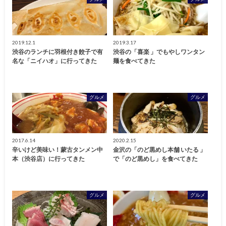
2019.12.1
2019.3.17
渋谷のランチに羽根付き餃子で有
渋谷の「喜楽 」でもやしワンタン
名な「ニイハオ」に行ってきた
麺を食べてきた
グルメ
グルメ
2017.6.14
2020.2.15
辛いけど美味い！蒙古タンメン中
金沢の「のど黒めし本舗 いたる 」
本（渋谷店）に行ってきた
で「のど黒めし」を食べてきた
グルメ
グルメ