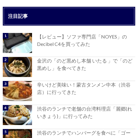
注目記事
【レビュー】ソファ専門店「NOYES」の
Decibel C4を買ってみた
金沢の「のど黒めし本舗 いたる 」で「のど
黒めし」を食べてきた
辛いけど美味い！蒙古タンメン中本（渋谷
店）に行ってきた
渋谷のランチで老舗の台湾料理店「麗郷(れ
いきょう)」に行ってみた
渋谷のランチでハンバーグを食べに「ゴー