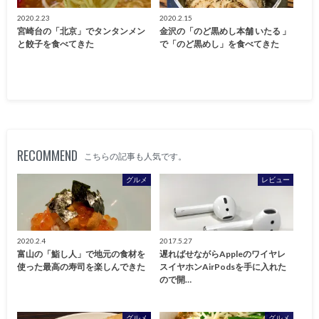
2020.2.23
2020.2.15
宮崎台の「北京」でタンタンメン
金沢の「のど黒めし本舗 いたる 」
と餃子を食べてきた
で「のど黒めし」を食べてきた
RECOMMEND
こちらの記事も人気です。
グルメ
レビュー
2020.2.4
2017.5.27
富山の「鮨し人」で地元の食材を
遅ればせながらAppleのワイヤレ
使った最高の寿司を楽しんできた
スイヤホンAirPodsを手に入れた
ので開…
グルメ
グルメ