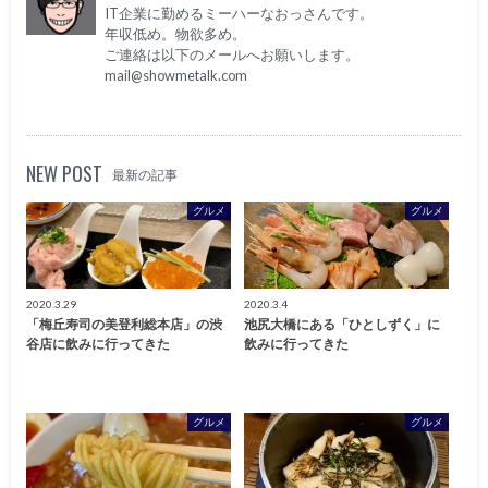
IT企業に勤めるミーハーなおっさんです。
年収低め。物欲多め。
ご連絡は以下のメールへお願いします。
mail@showmetalk.com
NEW POST
最新の記事
グルメ
グルメ
2020.3.29
2020.3.4
「梅丘寿司の美登利総本店」の渋
池尻大橋にある「ひとしずく」に
谷店に飲みに行ってきた
飲みに行ってきた
グルメ
グルメ