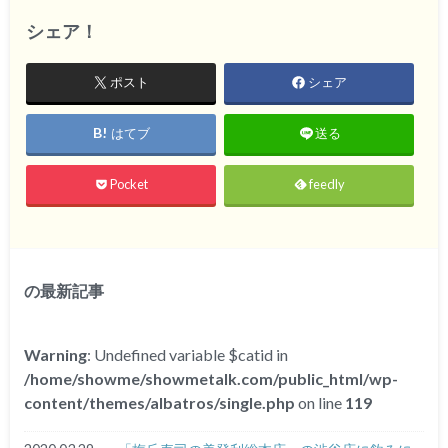
シェア！
ポスト
シェア
はてブ
送る
Pocket
feedly
の最新記事
Warning
: Undefined variable $catid in
/home/showme/showmetalk.com/public_html/wp-
content/themes/albatros/single.php
on line
119