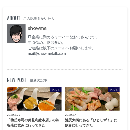
ABOUT
この記事をかいた人
showme
IT企業に勤めるミーハーなおっさんです。
年収低め。物欲多め。
ご連絡は以下のメールへお願いします。
mail@showmetalk.com
NEW POST
最新の記事
グルメ
グルメ
2020.3.29
2020.3.4
「梅丘寿司の美登利総本店」の渋
池尻大橋にある「ひとしずく」に
谷店に飲みに行ってきた
飲みに行ってきた