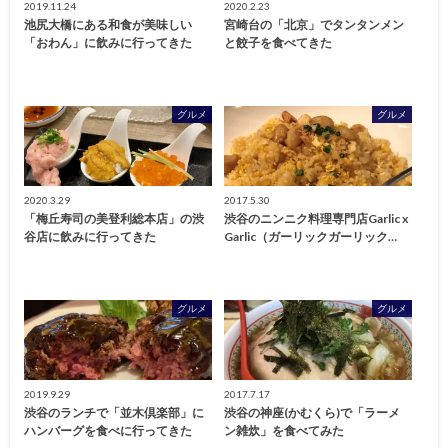
2019.11.24
2020.2.23
池尻大橋にある和食が美味しい
宮崎台の「北京」でタンタンメン
「おわん」に飲みに行ってきた
と餃子を食べてきた
グルメ
グルメ
2020.3.29
2017.5.30
「梅丘寿司の美登利総本店」の渋
渋谷のニンニク料理専門店Garlic x
谷店に飲みに行ってきた
Garlic（ガーリックガーリック…
グルメ
グルメ
2019.9.29
2017.7.17
渋谷のランチで「並木倶楽部」に
渋谷の神座(かむくら)で「ラーメ
ハンバーグを食べに行ってきた
ン雑炊」を食べてみた