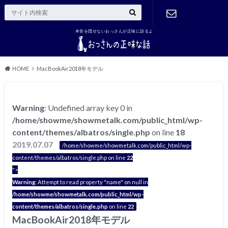
本音を隠せないおっさんが正味に語るよ
ご連絡はこ
ちら
HOME
MacBookAir2018年モデル
Warning
: Undefined array key 0 in
/home/showme/showmetalk.com/public_html/wp-
content/themes/albatros/single.php
on line
18
2019.07.07
/home/showme/showmetalk.com/public_html/wp-
content/themes/albatros/single.php on line
22
">
Warning
: Attempt to read property "name" on null in
/home/showme/showmetalk.com/public_html/wp-
content/themes/albatros/single.php
on line
22
MacBookAir2018年モデル