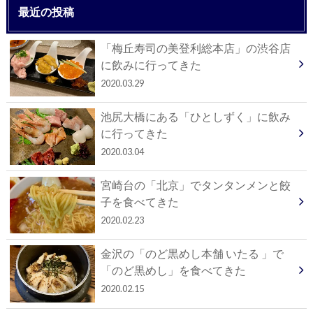
最近の投稿
「梅丘寿司の美登利総本店」の渋谷店
に飲みに行ってきた
2020.03.29
池尻大橋にある「ひとしずく」に飲み
に行ってきた
2020.03.04
宮崎台の「北京」でタンタンメンと餃
子を食べてきた
2020.02.23
金沢の「のど黒めし本舗 いたる 」で
「のど黒めし」を食べてきた
2020.02.15