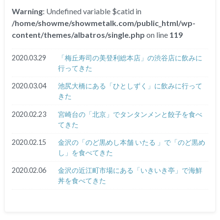
Warning
: Undefined variable $catid in
/home/showme/showmetalk.com/public_html/wp-
content/themes/albatros/single.php
on line
119
2020.03.29
「梅丘寿司の美登利総本店」の渋谷店に飲みに
行ってきた
2020.03.04
池尻大橋にある「ひとしずく」に飲みに行って
きた
2020.02.23
宮崎台の「北京」でタンタンメンと餃子を食べ
てきた
2020.02.15
金沢の「のど黒めし本舗 いたる 」で「のど黒め
し」を食べてきた
2020.02.06
金沢の近江町市場にある「いきいき亭」で海鮮
丼を食べてきた