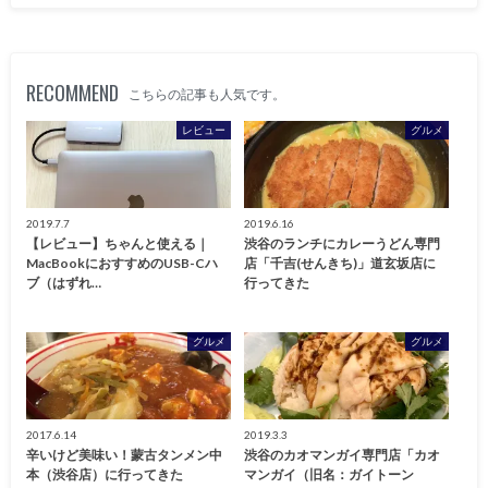
RECOMMEND
こちらの記事も人気です。
レビュー
グルメ
2019.7.7
2019.6.16
【レビュー】ちゃんと使える｜
渋谷のランチにカレーうどん専門
MacBookにおすすめのUSB-Cハ
店「千吉(せんきち)」道玄坂店に
ブ（はずれ…
行ってきた
グルメ
グルメ
2017.6.14
2019.3.3
辛いけど美味い！蒙古タンメン中
渋谷のカオマンガイ専門店「カオ
本（渋谷店）に行ってきた
マンガイ（旧名：ガイトーン