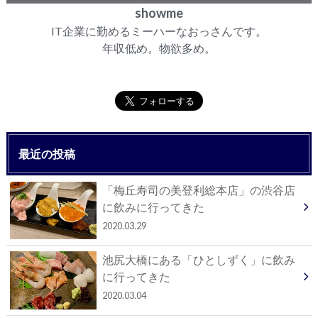
showme
IT企業に勤めるミーハーなおっさんです。
年収低め。物欲多め。
最近の投稿
「梅丘寿司の美登利総本店」の渋谷店
に飲みに行ってきた
2020.03.29
池尻大橋にある「ひとしずく」に飲み
に行ってきた
2020.03.04