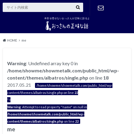
本音を隠せないおっさんが正味に語るよ
ご連絡はこ
ちら
HOME
me
Warning
: Undefined array key 0 in
/home/showme/showmetalk.com/public_html/wp-
content/themes/albatros/single.php
on line
18
2017.05.21
/home/showme/showmetalk.com/public_html/wp-
content/themes/albatros/single.php on line
22
">
Warning
: Attempt to read property "name" on null in
/home/showme/showmetalk.com/public_html/wp-
content/themes/albatros/single.php
on line
22
me