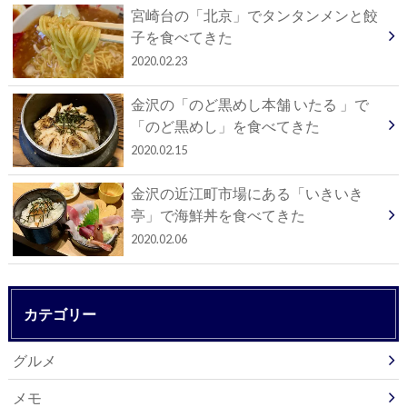
宮崎台の「北京」でタンタンメンと餃
子を食べてきた
2020.02.23
金沢の「のど黒めし本舗 いたる 」で
「のど黒めし」を食べてきた
2020.02.15
金沢の近江町市場にある「いきいき
亭」で海鮮丼を食べてきた
2020.02.06
カテゴリー
グルメ
メモ