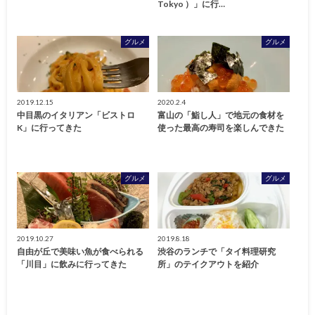
Tokyo ）」に行…
グルメ
グルメ
2019.12.15
2020.2.4
中目黒のイタリアン「ビストロ
富山の「鮨し人」で地元の食材を
K」に行ってきた
使った最高の寿司を楽しんできた
グルメ
グルメ
2019.10.27
2019.8.18
自由が丘で美味い魚が食べられる
渋谷のランチで「タイ料理研究
「川目」に飲みに行ってきた
所」のテイクアウトを紹介