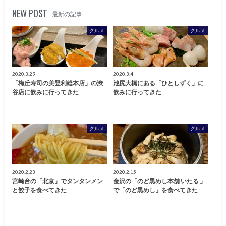
NEW POST
最新の記事
グルメ
グルメ
2020.3.29
2020.3.4
「梅丘寿司の美登利総本店」の渋
池尻大橋にある「ひとしずく」に
谷店に飲みに行ってきた
飲みに行ってきた
グルメ
グルメ
2020.2.23
2020.2.15
宮崎台の「北京」でタンタンメン
金沢の「のど黒めし本舗 いたる 」
と餃子を食べてきた
で「のど黒めし」を食べてきた