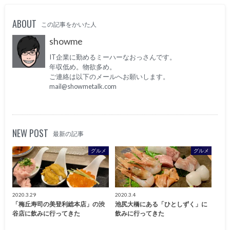
ABOUT
この記事をかいた人
showme
IT企業に勤めるミーハーなおっさんです。
年収低め。物欲多め。
ご連絡は以下のメールへお願いします。
mail@showmetalk.com
NEW POST
最新の記事
グルメ
グルメ
2020.3.29
2020.3.4
「梅丘寿司の美登利総本店」の渋
池尻大橋にある「ひとしずく」に
谷店に飲みに行ってきた
飲みに行ってきた