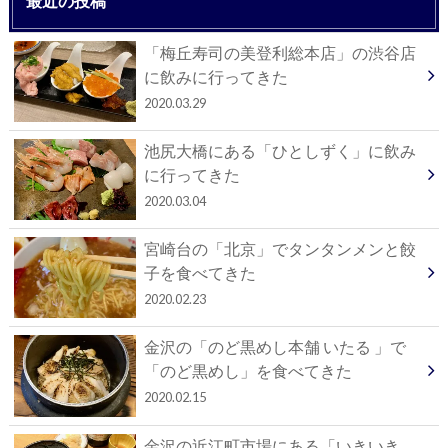
最近の投稿
「梅丘寿司の美登利総本店」の渋谷店
に飲みに行ってきた
2020.03.29
池尻大橋にある「ひとしずく」に飲み
に行ってきた
2020.03.04
宮崎台の「北京」でタンタンメンと餃
子を食べてきた
2020.02.23
金沢の「のど黒めし本舗 いたる 」で
「のど黒めし」を食べてきた
2020.02.15
金沢の近江町市場にある「いきいき