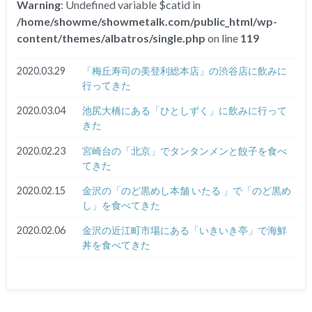
Warning
: Undefined variable $catid in
/home/showme/showmetalk.com/public_html/wp-
content/themes/albatros/single.php
on line
119
2020.03.29
「梅丘寿司の美登利総本店」の渋谷店に飲みに
行ってきた
2020.03.04
池尻大橋にある「ひとしずく」に飲みに行って
きた
2020.02.23
宮崎台の「北京」でタンタンメンと餃子を食べ
てきた
2020.02.15
金沢の「のど黒めし本舗 いたる 」で「のど黒め
し」を食べてきた
2020.02.06
金沢の近江町市場にある「いきいき亭」で海鮮
丼を食べてきた