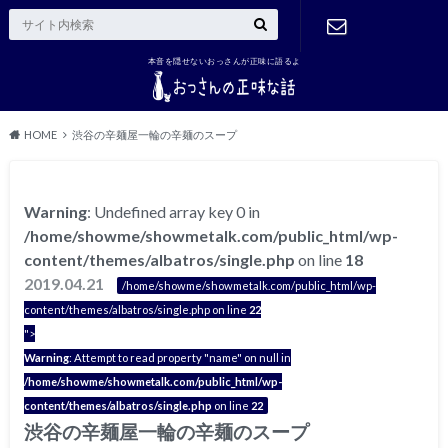
本音を隠せないおっさんが正味に語るよ
ご連絡はこ
ちら
HOME
渋谷の辛麺屋一輪の辛麺のスープ
Warning
: Undefined array key 0 in
/home/showme/showmetalk.com/public_html/wp-
content/themes/albatros/single.php
on line
18
2019.04.21
/home/showme/showmetalk.com/public_html/wp-
content/themes/albatros/single.php on line
22
">
Warning
: Attempt to read property "name" on null in
/home/showme/showmetalk.com/public_html/wp-
content/themes/albatros/single.php
on line
22
渋谷の辛麺屋一輪の辛麺のスープ