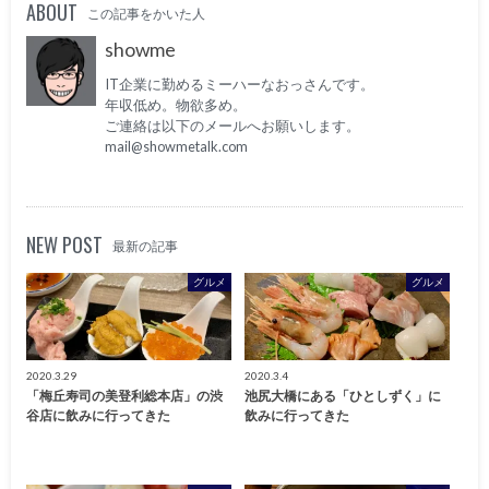
ABOUT
この記事をかいた人
showme
IT企業に勤めるミーハーなおっさんです。
年収低め。物欲多め。
ご連絡は以下のメールへお願いします。
mail@showmetalk.com
NEW POST
最新の記事
グルメ
グルメ
2020.3.29
2020.3.4
「梅丘寿司の美登利総本店」の渋
池尻大橋にある「ひとしずく」に
谷店に飲みに行ってきた
飲みに行ってきた