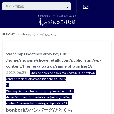
本音を隠せないおっさんが正味に語るよ
ご連絡はこ
ちら
HOME
bonboriのハンバーグひとくち
Warning
: Undefined array key 0 in
/home/showme/showmetalk.com/public_html/wp-
content/themes/albatros/single.php
on line
18
2017.06.29
/home/showme/showmetalk.com/public_html/wp-
content/themes/albatros/single.php on line
22
">
Warning
: Attempt to read property "name" on null in
/home/showme/showmetalk.com/public_html/wp-
content/themes/albatros/single.php
on line
22
bonboriのハンバーグひとくち