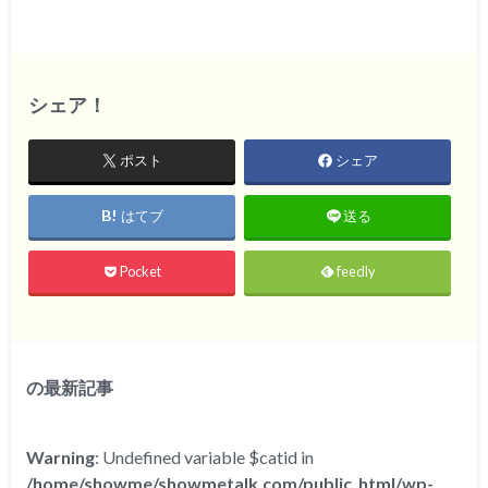
シェア！
ポスト
シェア
はてブ
送る
Pocket
feedly
の最新記事
Warning
: Undefined variable $catid in
/home/showme/showmetalk.com/public_html/wp-