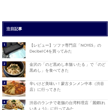
注目記事
【レビュー】ソファ専門店「NOYES」の
Decibel C4を買ってみた
金沢の「のど黒めし本舗 いたる 」で「のど
黒めし」を食べてきた
辛いけど美味い！蒙古タンメン中本（渋谷
店）に行ってきた
渋谷のランチで老舗の台湾料理店「麗郷(れ
いきょう)」に行ってみた