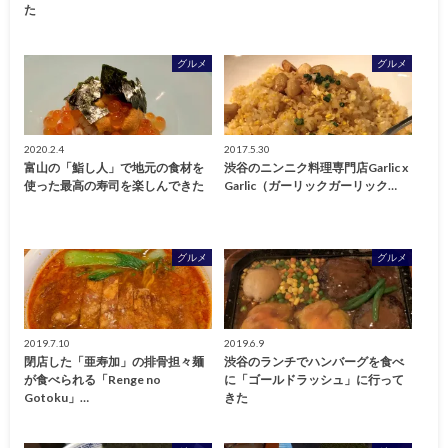
た
グルメ
グルメ
2020.2.4
2017.5.30
富山の「鮨し人」で地元の食材を
渋谷のニンニク料理専門店Garlic x
使った最高の寿司を楽しんできた
Garlic（ガーリックガーリック…
グルメ
グルメ
2019.7.10
2019.6.9
閉店した「亜寿加」の排骨担々麺
渋谷のランチでハンバーグを食べ
が食べられる「Renge no
に「ゴールドラッシュ」に行って
Gotoku」…
きた