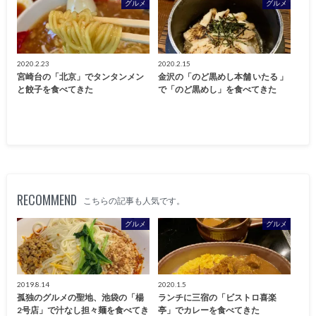
グルメ
グルメ
2020.2.23
2020.2.15
宮崎台の「北京」でタンタンメン
金沢の「のど黒めし本舗 いたる 」
と餃子を食べてきた
で「のど黒めし」を食べてきた
RECOMMEND
こちらの記事も人気です。
グルメ
グルメ
2019.8.14
2020.1.5
孤独のグルメの聖地、池袋の「楊
ランチに三宿の「ビストロ喜楽
2号店」で汁なし担々麺を食べてき
亭」でカレーを食べてきた