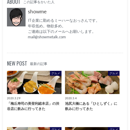
ABOUT
この記事をかいた人
showme
IT企業に勤めるミーハーなおっさんです。
年収低め。物欲多め。
ご連絡は以下のメールへお願いします。
mail@showmetalk.com
NEW POST
最新の記事
グルメ
グルメ
2020.3.29
2020.3.4
「梅丘寿司の美登利総本店」の渋
池尻大橋にある「ひとしずく」に
谷店に飲みに行ってきた
飲みに行ってきた
グルメ
グルメ