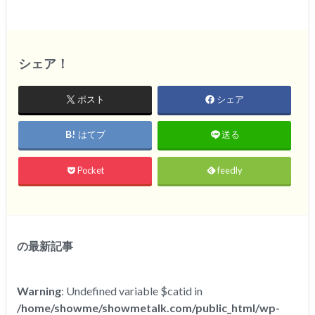
シェア！
ポスト
シェア
はてブ
送る
Pocket
feedly
の最新記事
Warning
: Undefined variable $catid in
/home/showme/showmetalk.com/public_html/wp-