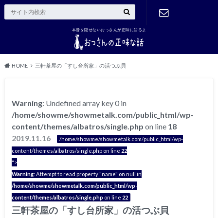
本音を隠せないおっさんが正味に語るよ
ご連絡はこ
ちら
HOME
三軒茶屋の「すし台所家」の活つぶ貝
Warning
: Undefined array key 0 in
/home/showme/showmetalk.com/public_html/wp-
content/themes/albatros/single.php
on line
18
2019.11.16
/home/showme/showmetalk.com/public_html/wp-
content/themes/albatros/single.php on line
22
">
Warning
: Attempt to read property "name" on null in
/home/showme/showmetalk.com/public_html/wp-
content/themes/albatros/single.php
on line
22
三軒茶屋の「すし台所家」の活つぶ貝