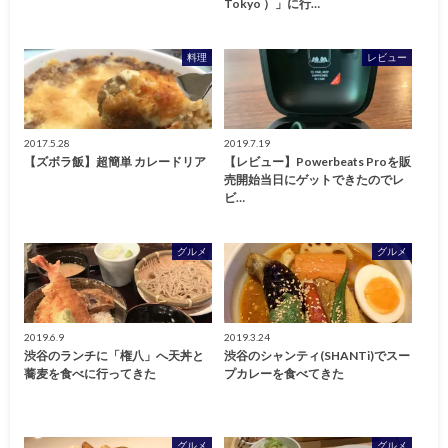
Tokyo ）」に行…
料理
レビュー
2017.5.28
2019.7.19
【ズボラ飯】超簡単 カレードリア
【レビュー】Powerbeats Proを販
売開始当日にゲットできたのでレ
ビ…
グルメ
グルメ
2019.6.9
2019.3.24
渋谷のランチに「権八」へ天丼と
渋谷のシャンティ(SHANTi)でスー
蕎麦を食べに行ってきた
プカレーを食べてきた
グルメ
グルメ