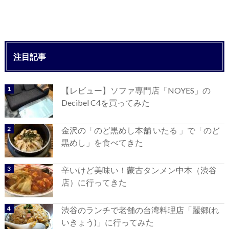
注目記事
【レビュー】ソファ専門店「NOYES」の
Decibel C4を買ってみた
金沢の「のど黒めし本舗 いたる 」で「のど
黒めし」を食べてきた
辛いけど美味い！蒙古タンメン中本（渋谷
店）に行ってきた
渋谷のランチで老舗の台湾料理店「麗郷(れ
いきょう)」に行ってみた