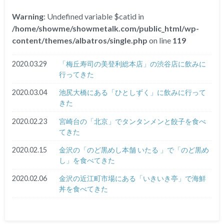
Warning
: Undefined variable $catid in
/home/showme/showmetalk.com/public_html/wp-
content/themes/albatros/single.php
on line
119
2020.03.29
「梅丘寿司の美登利総本店」の渋谷店に飲みに
行ってきた
2020.03.04
池尻大橋にある「ひとしずく」に飲みに行って
きた
2020.02.23
宮崎台の「北京」でタンタンメンと餃子を食べ
てきた
2020.02.15
金沢の「のど黒めし本舗 いたる 」で「のど黒め
し」を食べてきた
2020.02.06
金沢の近江町市場にある「いきいき亭」で海鮮
丼を食べてきた