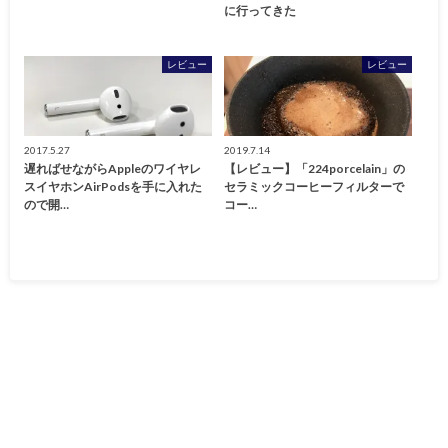
に行ってきた
レビュー
レビュー
2017.5.27
2019.7.14
遅ればせながらAppleのワイヤレ
【レビュー】「224porcelain」の
スイヤホンAirPodsを手に入れた
セラミックコーヒーフィルターで
ので開…
コー…