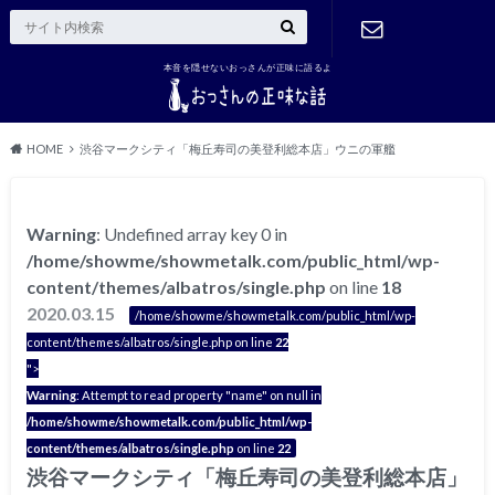
本音を隠せないおっさんが正味に語るよ
ご連絡はこ
ちら
HOME
渋谷マークシティ「梅丘寿司の美登利総本店」ウニの軍艦
Warning
: Undefined array key 0 in
/home/showme/showmetalk.com/public_html/wp-
content/themes/albatros/single.php
on line
18
2020.03.15
/home/showme/showmetalk.com/public_html/wp-
content/themes/albatros/single.php on line
22
">
Warning
: Attempt to read property "name" on null in
/home/showme/showmetalk.com/public_html/wp-
content/themes/albatros/single.php
on line
22
渋谷マークシティ「梅丘寿司の美登利総本店」