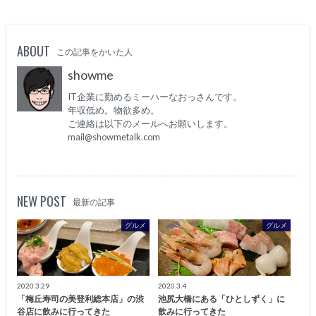
ABOUT
この記事をかいた人
showme
IT企業に勤めるミーハーなおっさんです。
年収低め。物欲多め。
ご連絡は以下のメールへお願いします。
mail@showmetalk.com
NEW POST
最新の記事
グルメ
グルメ
2020.3.29
2020.3.4
「梅丘寿司の美登利総本店」の渋
池尻大橋にある「ひとしずく」に
谷店に飲みに行ってきた
飲みに行ってきた