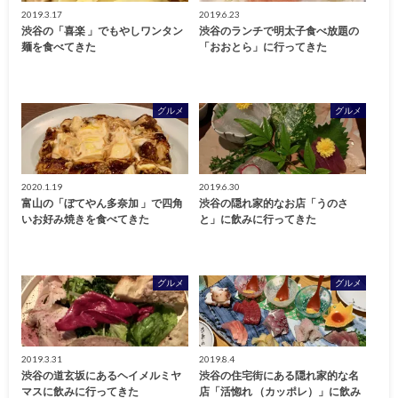
2019.3.17
2019.6.23
渋谷の「喜楽 」でもやしワンタン
渋谷のランチで明太子食べ放題の
麺を食べてきた
「おおとら」に行ってきた
グルメ
グルメ
2020.1.19
2019.6.30
富山の「ぼてやん多奈加 」で四角
渋谷の隠れ家的なお店「うのさ
いお好み焼きを食べてきた
と」に飲みに行ってきた
グルメ
グルメ
2019.3.31
2019.8.4
渋谷の道玄坂にあるヘイメルミヤ
渋谷の住宅街にある隠れ家的な名
マスに飲みに行ってきた
店「活惚れ （カッポレ）」に飲み