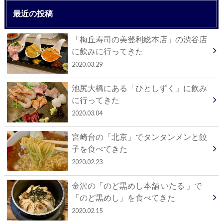
最近の投稿
「梅丘寿司の美登利総本店」の渋谷店
に飲みに行ってきた
2020.03.29
池尻大橋にある「ひとしずく」に飲み
に行ってきた
2020.03.04
宮崎台の「北京」でタンタンメンと餃
子を食べてきた
2020.02.23
金沢の「のど黒めし本舗 いたる 」で
「のど黒めし」を食べてきた
2020.02.15