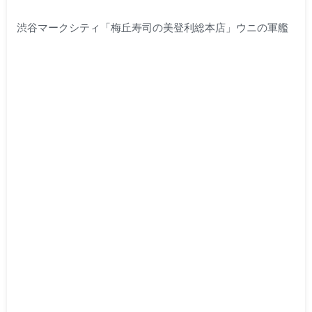
渋谷マークシティ「梅丘寿司の美登利総本店」ウニの軍艦