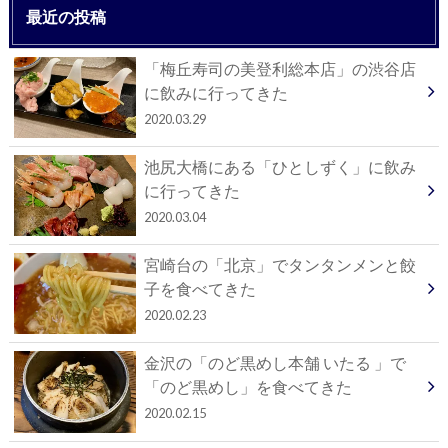
最近の投稿
「梅丘寿司の美登利総本店」の渋谷店
に飲みに行ってきた
2020.03.29
池尻大橋にある「ひとしずく」に飲み
に行ってきた
2020.03.04
宮崎台の「北京」でタンタンメンと餃
子を食べてきた
2020.02.23
金沢の「のど黒めし本舗 いたる 」で
「のど黒めし」を食べてきた
2020.02.15