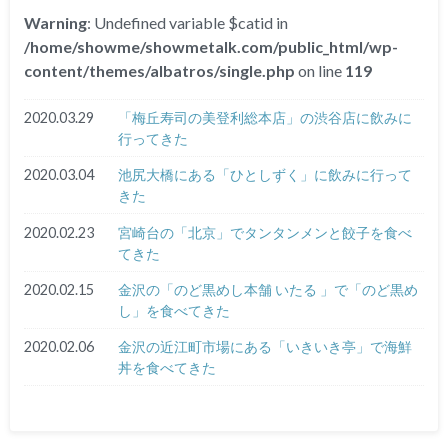
Warning
: Undefined variable $catid in
/home/showme/showmetalk.com/public_html/wp-
content/themes/albatros/single.php
on line
119
2020.03.29
「梅丘寿司の美登利総本店」の渋谷店に飲みに
行ってきた
2020.03.04
池尻大橋にある「ひとしずく」に飲みに行って
きた
2020.02.23
宮崎台の「北京」でタンタンメンと餃子を食べ
てきた
2020.02.15
金沢の「のど黒めし本舗 いたる 」で「のど黒め
し」を食べてきた
2020.02.06
金沢の近江町市場にある「いきいき亭」で海鮮
丼を食べてきた