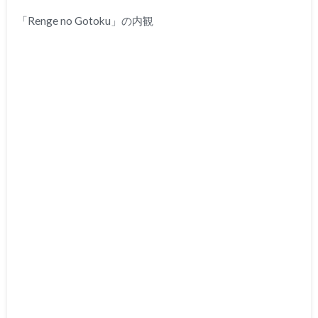
「Renge no Gotoku」の内観