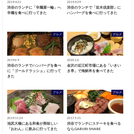
2019.4.21
2019.9.29
渋谷のランチに「辛麺屋一輪」へ
渋谷のランチで「並木倶楽部」に
辛麺を食べに行ってきた
ハンバーグを食べに行ってきた
グルメ
グルメ
2019.6.9
2020.2.6
渋谷のランチでハンバーグを食べ
金沢の近江町市場にある「いきい
に「ゴールドラッシュ」に行って
き亭」で海鮮丼を食べてきた
きた
グルメ
グルメ
2019.11.24
2017.5.31
池尻大橋にある和食が美味しい
渋谷でランチにステーキを食べる
「おわん」に飲みに行ってきた
ならGABURI SHARE