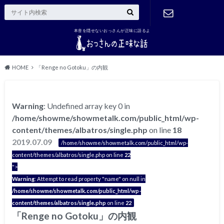
本音を隠せないおっさんが正味に語るよ
ご連絡はこ
ちら
HOME
「Renge no Gotoku」の内観
Warning
: Undefined array key 0 in
/home/showme/showmetalk.com/public_html/wp-
content/themes/albatros/single.php
on line
18
2019.07.09
/home/showme/showmetalk.com/public_html/wp-
content/themes/albatros/single.php on line
22
">
Warning
: Attempt to read property "name" on null in
/home/showme/showmetalk.com/public_html/wp-
content/themes/albatros/single.php
on line
22
「Renge no Gotoku」の内観