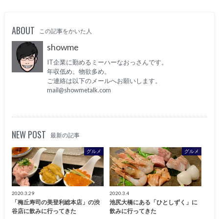
ABOUT
この記事をかいた人
showme
IT企業に勤めるミーハーなおっさんです。
年収低め。物欲多め。
ご連絡は以下のメールへお願いします。
mail@showmetalk.com
NEW POST
最新の記事
グルメ
グルメ
2020.3.29
2020.3.4
「梅丘寿司の美登利総本店」の渋
池尻大橋にある「ひとしずく」に
谷店に飲みに行ってきた
飲みに行ってきた