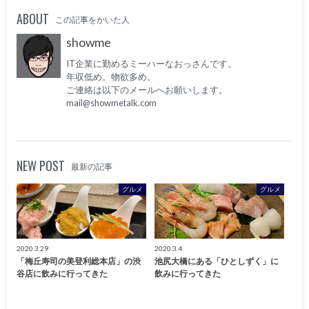
ABOUT
この記事をかいた人
showme
IT企業に勤めるミーハーなおっさんです。
年収低め。物欲多め。
ご連絡は以下のメールへお願いします。
mail@showmetalk.com
NEW POST
最新の記事
グルメ
グルメ
2020.3.29
2020.3.4
「梅丘寿司の美登利総本店」の渋
池尻大橋にある「ひとしずく」に
谷店に飲みに行ってきた
飲みに行ってきた