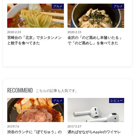
グルメ
グルメ
2020.2.23
2020.2.15
宮崎台の「北京」でタンタンメン
金沢の「のど黒めし本舗 いたる 」
と餃子を食べてきた
で「のど黒めし」を食べてきた
RECOMMEND
こちらの記事も人気です。
グルメ
レビュー
2019.7.6
2017.5.27
渋谷のランチに「ぼてぢゅう」の
遅ればせながらAppleのワイヤレ