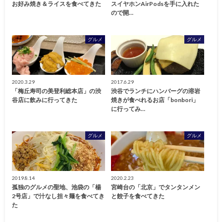
お好み焼き＆ライスを食べてきた
スイヤホンAirPodsを手に入れた
ので開…
グルメ
グルメ
2020.3.29
2017.6.29
「梅丘寿司の美登利総本店」の渋
渋谷でランチにハンバーグの溶岩
谷店に飲みに行ってきた
焼きが食べれるお店「bonbori」
に行ってみ…
グルメ
グルメ
2019.8.14
2020.2.23
孤独のグルメの聖地、池袋の「楊
宮崎台の「北京」でタンタンメン
2号店」で汁なし担々麺を食べてき
と餃子を食べてきた
た