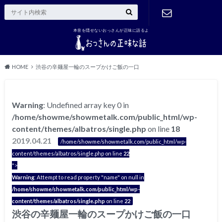
本音を隠せないおっさんが正味に語るよ
ご連絡はこ
ちら
HOME
渋谷の辛麺屋一輪のスープかけご飯の一口
Warning
: Undefined array key 0 in
/home/showme/showmetalk.com/public_html/wp-
content/themes/albatros/single.php
on line
18
2019.04.21
/home/showme/showmetalk.com/public_html/wp-
content/themes/albatros/single.php on line
22
">
Warning
: Attempt to read property "name" on null in
/home/showme/showmetalk.com/public_html/wp-
content/themes/albatros/single.php
on line
22
渋谷の辛麺屋一輪のスープかけご飯の一口