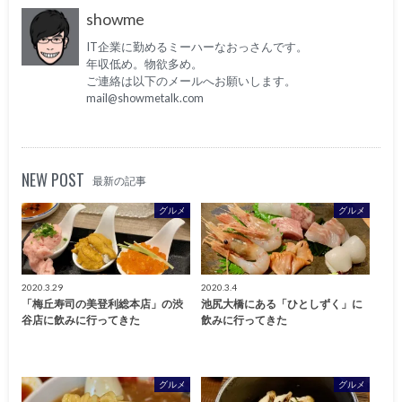
showme
IT企業に勤めるミーハーなおっさんです。
年収低め。物欲多め。
ご連絡は以下のメールへお願いします。
mail@showmetalk.com
NEW POST
最新の記事
グルメ
グルメ
2020.3.29
2020.3.4
「梅丘寿司の美登利総本店」の渋
池尻大橋にある「ひとしずく」に
谷店に飲みに行ってきた
飲みに行ってきた
グルメ
グルメ