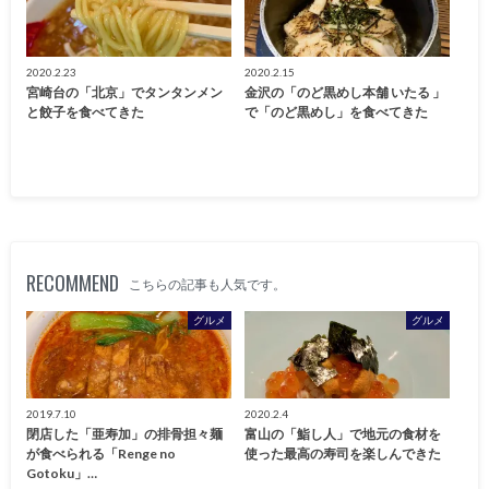
2020.2.23
2020.2.15
宮崎台の「北京」でタンタンメン
金沢の「のど黒めし本舗 いたる 」
と餃子を食べてきた
で「のど黒めし」を食べてきた
RECOMMEND
こちらの記事も人気です。
グルメ
グルメ
2019.7.10
2020.2.4
閉店した「亜寿加」の排骨担々麺
富山の「鮨し人」で地元の食材を
が食べられる「Renge no
使った最高の寿司を楽しんできた
Gotoku」…