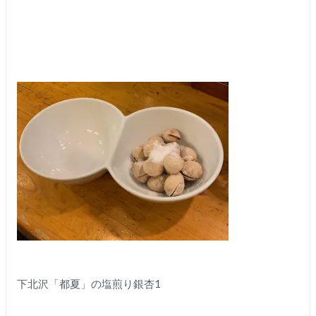
下北沢「都夏」の塩煎り銀杏1