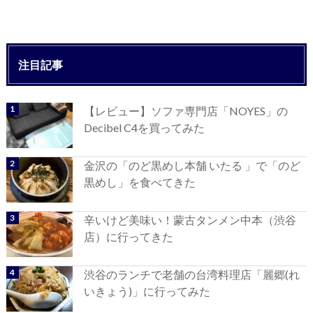
注目記事
【レビュー】ソファ専門店「NOYES」の
Decibel C4を買ってみた
金沢の「のど黒めし本舗 いたる 」で「のど
黒めし」を食べてきた
辛いけど美味い！蒙古タンメン中本（渋谷
店）に行ってきた
渋谷のランチで老舗の台湾料理店「麗郷(れ
いきょう)」に行ってみた