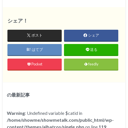
シェア！
ポスト
シェア
はてブ
送る
Pocket
feedly
の最新記事
Warning
: Undefined variable $catid in
/home/showme/showmetalk.com/public_html/wp-
content/themes/albatros/single.php
on line
119