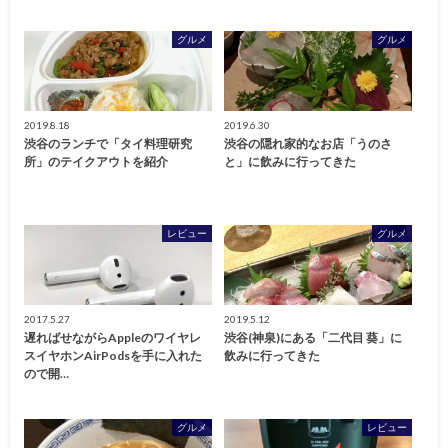
グルメ
グルメ
2019.8.18
2019.6.30
渋谷のランチで「タイ料理研究
渋谷の隠れ家的なお店「うのさ
所」のテイクアウトを紹介
と」に飲みに行ってきた
レビュー
グルメ
2017.5.27
2019.5.12
遅ればせながらAppleのワイヤレ
渋谷(神泉)にある「二代目 葵」に
スイヤホンAirPodsを手に入れた
飲みに行ってきた
ので開…
グルメ
レビュー