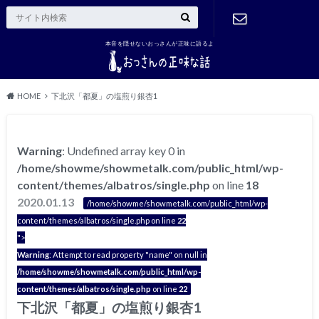
本音を隠せないおっさんが正味に語るよ
ご連絡はこ
ちら
HOME
下北沢「都夏」の塩煎り銀杏1
Warning
: Undefined array key 0 in
/home/showme/showmetalk.com/public_html/wp-
content/themes/albatros/single.php
on line
18
2020.01.13
/home/showme/showmetalk.com/public_html/wp-
content/themes/albatros/single.php on line
22
">
Warning
: Attempt to read property "name" on null in
/home/showme/showmetalk.com/public_html/wp-
content/themes/albatros/single.php
on line
22
下北沢「都夏」の塩煎り銀杏1