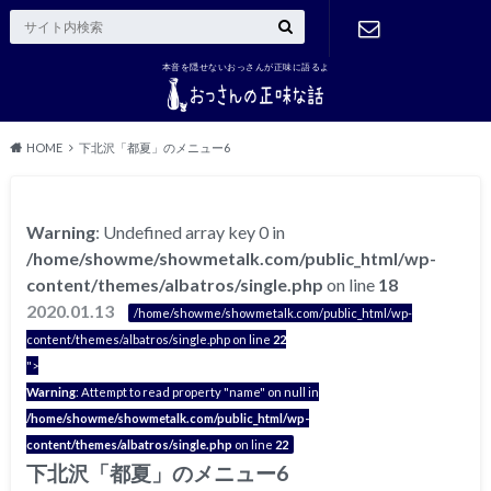
本音を隠せないおっさんが正味に語るよ
ご連絡はこ
ちら
HOME
下北沢「都夏」のメニュー6
Warning
: Undefined array key 0 in
/home/showme/showmetalk.com/public_html/wp-
content/themes/albatros/single.php
on line
18
2020.01.13
/home/showme/showmetalk.com/public_html/wp-
content/themes/albatros/single.php on line
22
">
Warning
: Attempt to read property "name" on null in
/home/showme/showmetalk.com/public_html/wp-
content/themes/albatros/single.php
on line
22
下北沢「都夏」のメニュー6