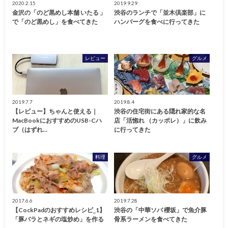
2020.2.15
2019.9.29
金沢の「のど黒めし本舗 いたる 」
渋谷のランチで「並木倶楽部」に
で「のど黒めし」を食べてきた
ハンバーグを食べに行ってきた
レビュー
グルメ
2019.7.7
2019.8.4
【レビュー】ちゃんと使える｜
渋谷の住宅街にある隠れ家的な名
MacBookにおすすめのUSB-Cハ
店「活惚れ （カッポレ）」に飲み
ブ（はずれ…
に行ってきた
料理
グルメ
2017.6.6
2019.7.28
【CockPadのおすすめレシピ_1】
渋谷の「中華ソバ 櫻坂」で魚介豚
「豚バラとネギの塩炒め」を作る
骨系ラーメンを食べてきた