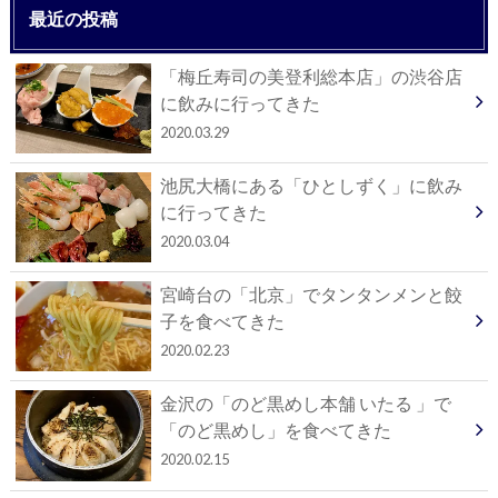
最近の投稿
「梅丘寿司の美登利総本店」の渋谷店
に飲みに行ってきた
2020.03.29
池尻大橋にある「ひとしずく」に飲み
に行ってきた
2020.03.04
宮崎台の「北京」でタンタンメンと餃
子を食べてきた
2020.02.23
金沢の「のど黒めし本舗 いたる 」で
「のど黒めし」を食べてきた
2020.02.15