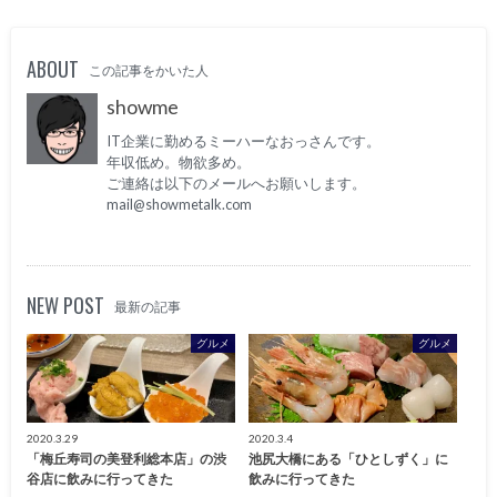
ABOUT
この記事をかいた人
showme
IT企業に勤めるミーハーなおっさんです。
年収低め。物欲多め。
ご連絡は以下のメールへお願いします。
mail@showmetalk.com
NEW POST
最新の記事
グルメ
グルメ
2020.3.29
2020.3.4
「梅丘寿司の美登利総本店」の渋
池尻大橋にある「ひとしずく」に
谷店に飲みに行ってきた
飲みに行ってきた