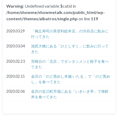
Warning
: Undefined variable $catid in
/home/showme/showmetalk.com/public_html/wp-
content/themes/albatros/single.php
on line
119
2020.03.29
「梅丘寿司の美登利総本店」の渋谷店に飲みに
行ってきた
2020.03.04
池尻大橋にある「ひとしずく」に飲みに行って
きた
2020.02.23
宮崎台の「北京」でタンタンメンと餃子を食べ
てきた
2020.02.15
金沢の「のど黒めし本舗 いたる 」で「のど黒め
し」を食べてきた
2020.02.06
金沢の近江町市場にある「いきいき亭」で海鮮
丼を食べてきた