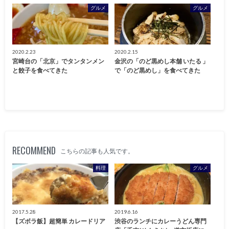
グルメ
グルメ
2020.2.23
2020.2.15
宮崎台の「北京」でタンタンメン
金沢の「のど黒めし本舗 いたる 」
と餃子を食べてきた
で「のど黒めし」を食べてきた
RECOMMEND
こちらの記事も人気です。
料理
グルメ
2017.5.28
2019.6.16
【ズボラ飯】超簡単 カレードリア
渋谷のランチにカレーうどん専門