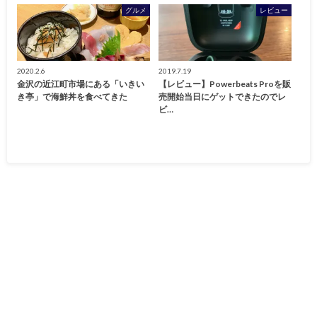
グルメ
レビュー
2020.2.6
2019.7.19
金沢の近江町市場にある「いきい
【レビュー】Powerbeats Proを販
き亭」で海鮮丼を食べてきた
売開始当日にゲットできたのでレ
ビ…