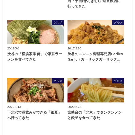
店「千吉(せんきち)」道玄坂店に
行ってきた
グルメ
グルメ
2019.5.6
2017.5.30
渋谷の「横浜家系 侍」で家系ラー
渋谷のニンニク料理専門店Garlic x
メンを食べてきた
Garlic（ガーリックガーリック…
グルメ
グルメ
2020.1.13
2020.2.23
下北沢で昼飲みができる「都夏」
宮崎台の「北京」でタンタンメン
へ行ってきた
と餃子を食べてきた