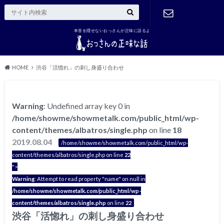
本音を隠せないおっさんが正味に語るよ
ご連絡はこ
ちら
HOME
渋谷「活惚れ」の刺し身盛り合わせ
Warning
: Undefined array key 0 in
/home/showme/showmetalk.com/public_html/wp-
content/themes/albatros/single.php
on line
18
2019.08.04
/home/showme/showmetalk.com/public_html/wp-
content/themes/albatros/single.php on line
22
">
Warning
: Attempt to read property "name" on null in
/home/showme/showmetalk.com/public_html/wp-
content/themes/albatros/single.php
on line
22
渋谷「活惚れ」の刺し身盛り合わせ