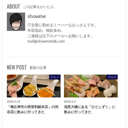
ABOUT
この記事をかいた人
showme
IT企業に勤めるミーハーなおっさんです。
年収低め。物欲多め。
ご連絡は以下のメールへお願いします。
mail@showmetalk.com
NEW POST
最新の記事
グルメ
グルメ
2020.3.29
2020.3.4
「梅丘寿司の美登利総本店」の渋
池尻大橋にある「ひとしずく」に
谷店に飲みに行ってきた
飲みに行ってきた