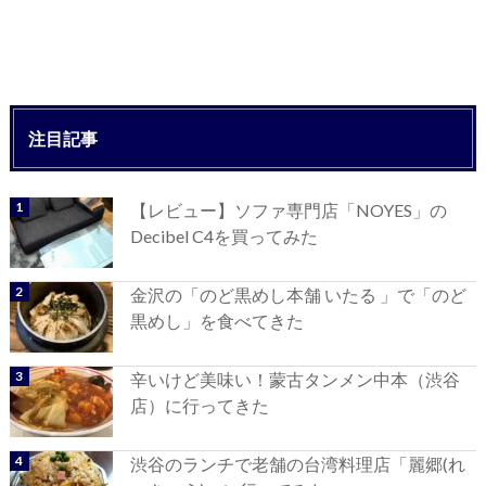
注目記事
【レビュー】ソファ専門店「NOYES」の
Decibel C4を買ってみた
金沢の「のど黒めし本舗 いたる 」で「のど
黒めし」を食べてきた
辛いけど美味い！蒙古タンメン中本（渋谷
店）に行ってきた
渋谷のランチで老舗の台湾料理店「麗郷(れ